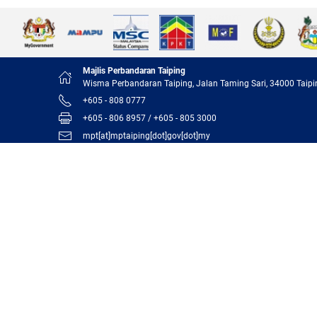
Majlis Perbandaran Taiping
Wisma Perbandaran Taiping, Jalan Taming Sari, 34000 Taipi
+605 - 808 0777
+605 - 806 8957 / +605 - 805 3000
mpt[at]mptaiping[dot]gov[dot]my