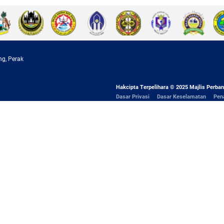
ng, Perak
Hakcipta Terpelihara © 2025 Majlis Perban
Dasar Privasi
Dasar Keselamatan
Pen