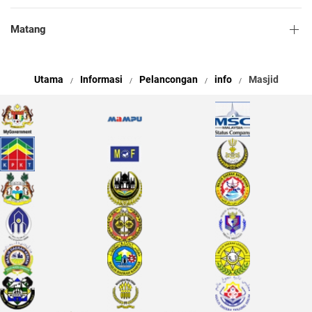
Matang
Utama
Informasi
Pelancongan
info
Masjid