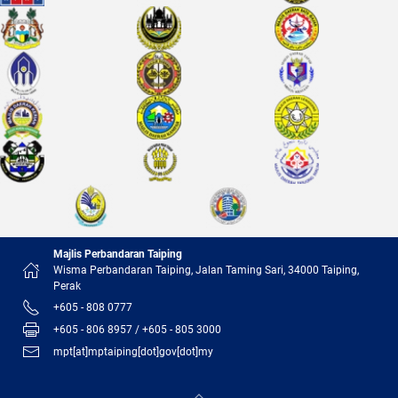
Majlis Perbandaran Taiping
Wisma Perbandaran Taiping, Jalan Taming Sari, 34000 Taiping,
Perak
+605 - 808 0777
+605 - 806 8957 / +605 - 805 3000
mpt[at]mptaiping[dot]gov[dot]my