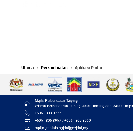
Utama
Perkhidmatan
Aplikasi Pintar
Majlis Perbandaran Taiping
Wisma Perbandaran Taiping, Jalan Taming Sari, 34000 Taipi
+605 - 808 0777
+605 - 806 8957 / +605 - 805 3000
mpt[at]mptaiping[dot]gov[dot]my