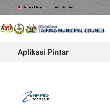
Bahasa Melayu
A-
A
A+
Aplikasi Pintar