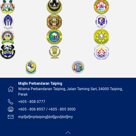
Majlis Perbandaran Taiping
Wisma Perbandaran Taiping, Jalan Taming Sari, 34000 Taiping,
Perak
+605 - 808 0777
+605 - 806 8957 / +605 - 805 3000
mpt[at]mptaiping[dot]gov[dot]my