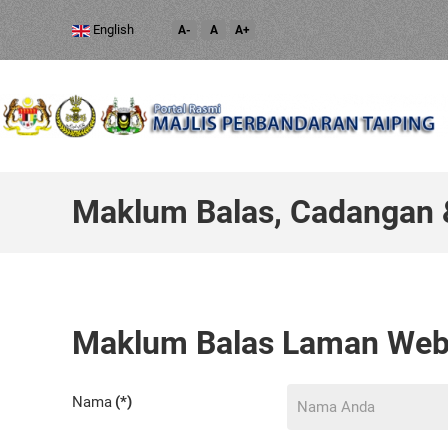
English
A-
A
A+
Maklum Balas, Cadangan
Maklum Balas Laman We
Nama
(*)