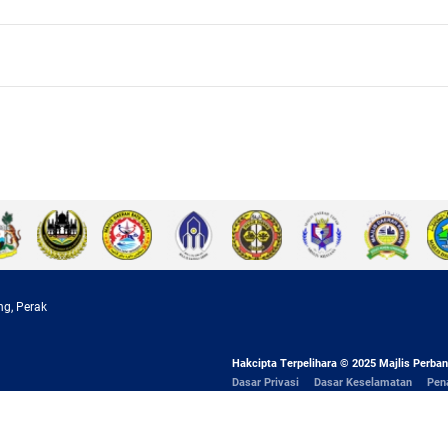
ng, Perak
Hakcipta Terpelihara © 2025 Majlis Perban
Dasar Privasi
Dasar Keselamatan
Pen