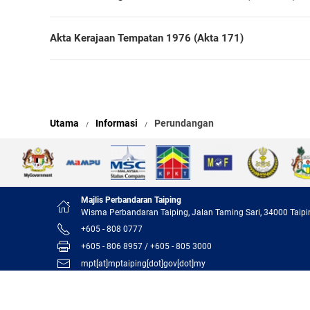
Akta Kerajaan Tempatan 1976 (Akta 171)
Utama
Informasi
Perundangan
Majlis Perbandaran Taiping
Wisma Perbandaran Taiping, Jalan Taming Sari, 34000 Taipi
+605 - 808 0777
+605 - 806 8957 / +605 - 805 3000
mpt[at]mptaiping[dot]gov[dot]my