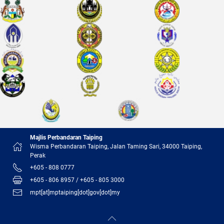
Majlis Perbandaran Taiping
Wisma Perbandaran Taiping, Jalan Taming Sari, 34000 Taiping,
Perak
+605 - 808 0777
+605 - 806 8957 / +605 - 805 3000
mpt[at]mptaiping[dot]gov[dot]my