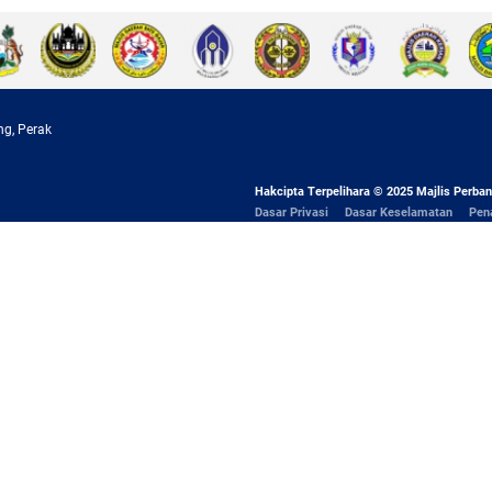
ng, Perak
Hakcipta Terpelihara © 2025 Majlis Perban
Dasar Privasi
Dasar Keselamatan
Pen