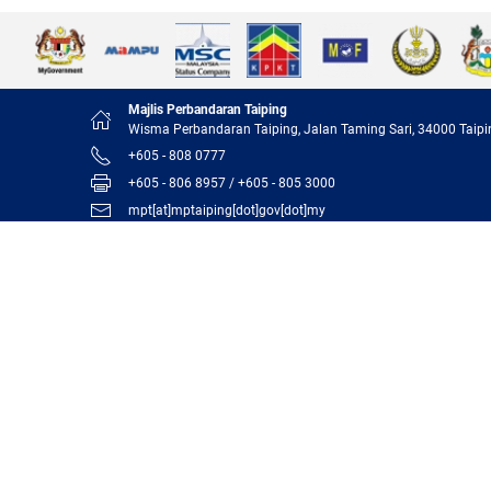
Majlis Perbandaran Taiping
Wisma Perbandaran Taiping, Jalan Taming Sari, 34000 Taipi
+605 - 808 0777
+605 - 806 8957 / +605 - 805 3000
mpt[at]mptaiping[dot]gov[dot]my