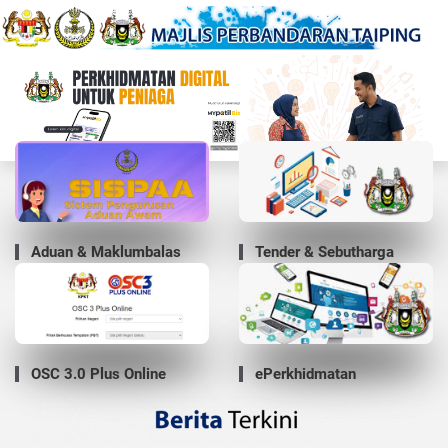
Aduan & Maklumbalas
Tender & Sebutharga
OSC 3.0 Plus Online
ePerkhidmatan