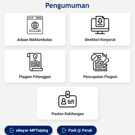
Aduan Maklumbalas
Direktori Korporat
Piagam Pelanggan
Pencapaian Piagam
Pautan Kakitangan
eBayar-MPTaiping
Park @ Perak