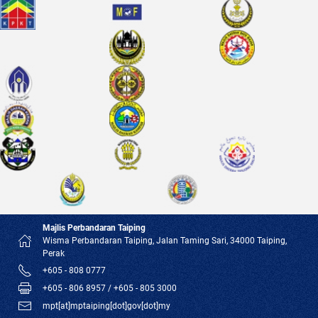
Majlis Perbandaran Taiping
Wisma Perbandaran Taiping, Jalan Taming Sari, 34000 Taiping,
Perak
+605 - 808 0777
+605 - 806 8957 / +605 - 805 3000
mpt[at]mptaiping[dot]gov[dot]my